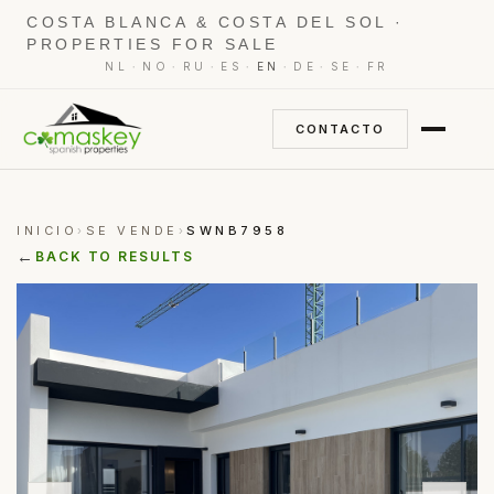
COSTA BLANCA & COSTA DEL SOL ·
PROPERTIES FOR SALE
·
·
·
·
·
·
·
NL
NO
RU
ES
EN
DE
SE
FR
CONTACTO
INICIO
SE VENDE
SWNB7958
›
›
←
BACK TO RESULTS