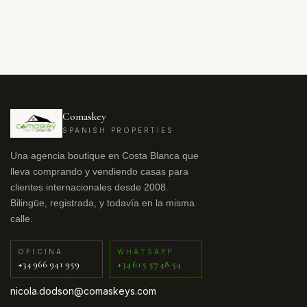
Comaskey
SPANISH PROPERTIES
Una agencia boutique en Costa Blanca que
lleva comprando y vendiendo casas para
clientes internacionales desde 2008.
Bilingüe, registrada, y todavía en la misma
calle.
OFICINA
WHATSAPP
+34 966 941 959
+34 615 57 48 54
nicola.dodson@comaskeys.com