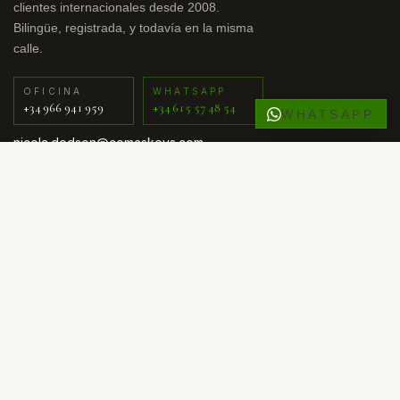
clientes internacionales desde 2008.
Bilingüe, registrada, y todavía en la misma
calle.
OFICINA
WHATSAPP
+34 966 941 959
+34 615 57 48 54
WHATSAPP
nicola.dodson@comaskeys.com
EXPLORAR
Todas las propiedades
Obra nueva
Segunda mano
Off-market
Archivo de vendidos
ZONAS
Cabo Roig
Villamartín
Punta Prima
Los Alcázares
Marbella · Estepona