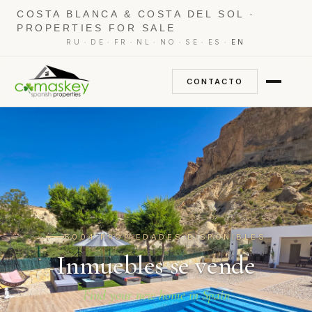
COSTA BLANCA & COSTA DEL SOL ·
PROPERTIES FOR SALE
·
·
·
·
·
·
·
RU
DE
FR
NL
NO
SE
ES
EN
CONTACTO
6004 PROPIEDADES DISPONIBLES
Inmuebles se vende
Find your new home in Spain