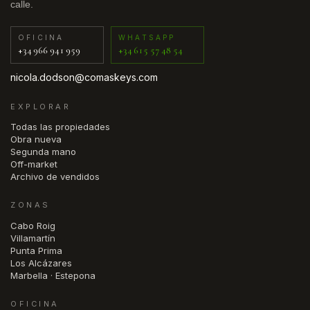
calle.
OFICINA
WHATSAPP
+34 966 941 959
+34 615 57 48 54
nicola.dodson@comaskeys.com
EXPLORAR
Todas las propiedades
Obra nueva
Segunda mano
Off-market
Archivo de vendidos
ZONAS
Cabo Roig
Villamartín
Punta Prima
Los Alcázares
Marbella · Estepona
OFICINA