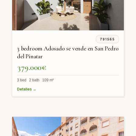
791565
3 bedroom Adosado se vende en San Pedro
del Pinatar
379.000€
3 bed 2 bath 109 m²
Detalles →