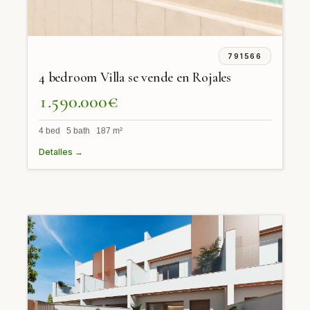
791566
4 bedroom Villa se vende en Rojales
1.590.000€
4 bed 5 bath 187 m²
Detalles →