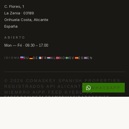
C. Flores, 1
La Zenia · 03189
Orihuela Costa, Alicante
España
ABIERTO
Mon — Fri · 09.30 – 17.00
RU
DE
FR
NL
NO
SV
ES
EN
IDIOMA
© 2026 COMASKEY SPANISH PROPERTIES
·
REGISTRADOS API ALICANTE
·
WHATSAPP
MIEMBRO AIPP
·
FEED KYERO V3
FACEBOOK
INSTAGRAM
PRIVACIDAD
COOKIES
Impulsado por
Advance Agent
·
·
·
·