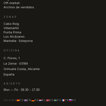
Off-market
Archivo de vendidos
ZONAS
Cabo Roig
Villamartín
Punta Prima
Los Alcázares
Marbella · Estepona
OFICINA
C. Flores, 1
La Zenia · 03189
Orihuela Costa, Alicante
España
ABIERTO
Mon — Fri · 09.30 – 17.00
ES
EN
DE
NL
NO
SV
FR
RU
IDIOMA