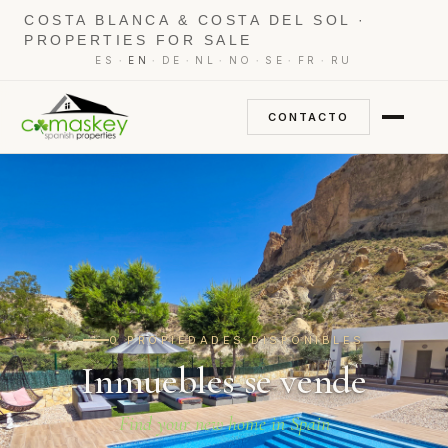
COSTA BLANCA & COSTA DEL SOL ·
PROPERTIES FOR SALE
·
·
·
·
·
·
·
ES
EN
DE
NL
NO
SE
FR
RU
CONTACTO
0 PROPIEDADES DISPONIBLES
Inmuebles se vende
Find your new home in Spain