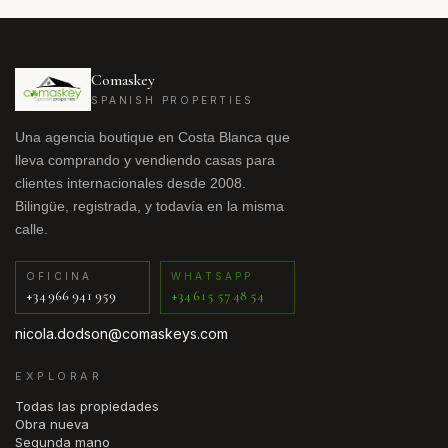
Comaskey
SPANISH PROPERTIES
Una agencia boutique en Costa Blanca que
lleva comprando y vendiendo casas para
clientes internacionales desde 2008.
Bilingüe, registrada, y todavía en la misma
calle.
OFICINA
WHATSAPP
+34 966 941 959
+34 615 57 48 54
nicola.dodson@comaskeys.com
EXPLORAR
Todas las propiedades
Obra nueva
Segunda mano