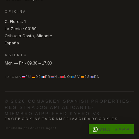
OFICINA
C. Flores, 1
La Zenia · 03189
Orihuela Costa, Alicante
España
ABIERTO
Mon — Fri · 09.30 – 17.00
RU
DE
FR
NL
NO
SV
ES
EN
IDIOMA
© 2026 COMASKEY SPANISH PROPERTIES
·
REGISTRADOS API ALICANTE
·
MIEMBRO AIPP
·
FEED KYERO V3
FACEBOOK
INSTAGRAM
PRIVACIDAD
COOKIES
Impulsado por
Advance Agent
WHATSAPP