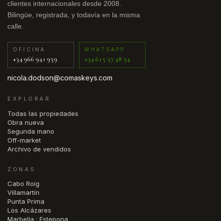
clientes internacionales desde 2008.
Bilingüe, registrada, y todavía en la misma
calle.
OFICINA
WHATSAPP
+34 966 941 959
+34 615 57 48 54
nicola.dodson@comaskeys.com
EXPLORAR
Todas las propiedades
Obra nueva
Segunda mano
Off-market
Archivo de vendidos
ZONAS
Cabo Roig
Villamartín
Punta Prima
Los Alcázares
Marbella · Estepona