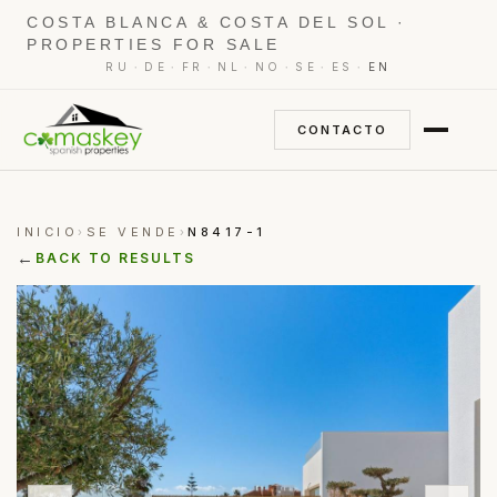
COSTA BLANCA & COSTA DEL SOL ·
PROPERTIES FOR SALE
·
·
·
·
·
·
·
RU
DE
FR
NL
NO
SE
ES
EN
CONTACTO
INICIO
SE VENDE
N8417-1
›
›
←
BACK TO RESULTS