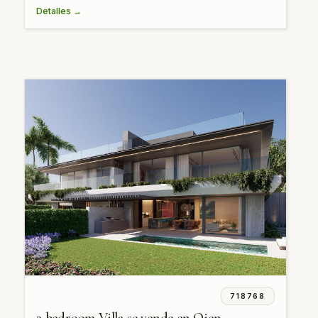
Detalles →
718768
3 bedroom Villa se vende en Ojen