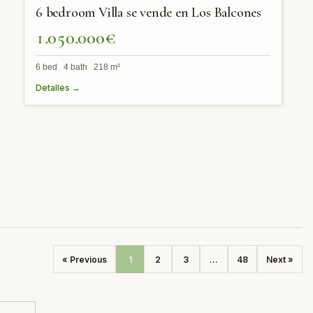
6 bedroom Villa se vende en Los Balcones
1.050.000€
6 bed 4 bath 218 m²
Detalles →
« Previous
1
2
3
...
48
Next »