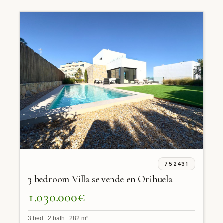
752431
3 bedroom Villa se vende en Orihuela
1.030.000€
3 bed 2 bath 282 m²