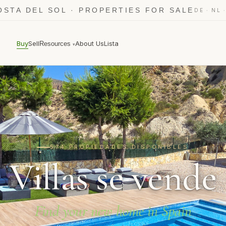
OSTA DEL SOL · PROPERTIES FOR SALE
·
DE
NL
Buy
Sell
About Us
Lista
Resources
▾
574 PROPIEDADES DISPONIBLES
Villas se vende
Find your new home in Spain