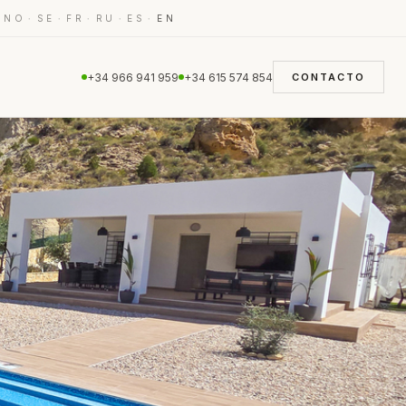
·
·
·
·
·
·
NO
SE
FR
RU
ES
EN
+34 966 941 959
+34 615 574 854
CONTACTO