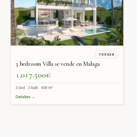
705424
3 bedroom Villa se vende en Malaga
1.017.500€
3 bed 3 bath 408 m²
Detalles →