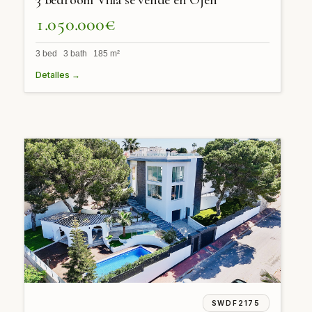
1.050.000€
3 bed 3 bath 185 m²
Detalles →
SWDF2175