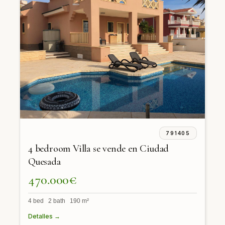
791405
4 bedroom Villa se vende en Ciudad
Quesada
470.000€
4 bed 2 bath 190 m²
Detalles →