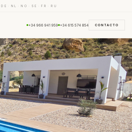
·
·
·
·
·
·
DE
NL
NO
SE
FR
RU
+34 966 941 959
+34 615 574 854
CONTACTO