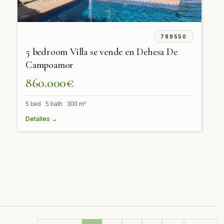
789550
5 bedroom Villa se vende en Dehesa De
Campoamor
860.000€
5 bed 5 bath 300 m²
Detalles →