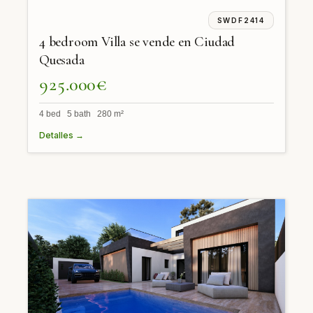
SWDF2414
4 bedroom Villa se vende en Ciudad
Quesada
925.000€
4 bed 5 bath 280 m²
Detalles →