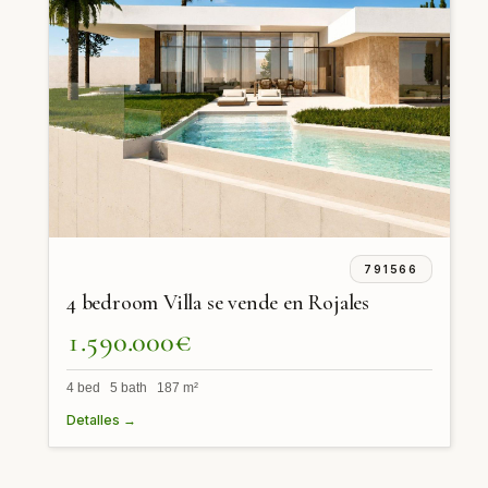
791566
4 bedroom Villa se vende en Rojales
1.590.000€
4 bed 5 bath 187 m²
Detalles →