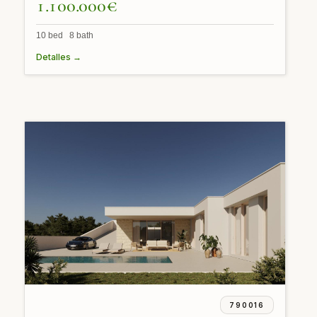
1.100.000€
10 bed 8 bath
Detalles →
790016