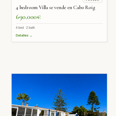
4 bedroom Villa se vende en Cabo Roig
690.000€
4 bed 2 bath
Detalles →