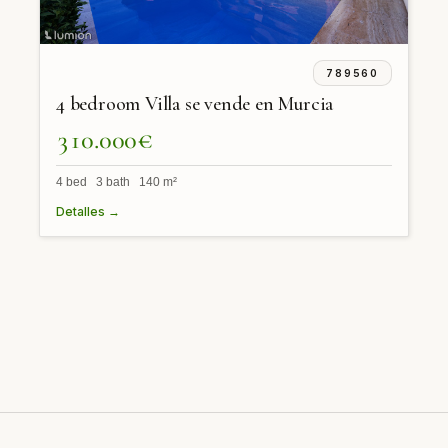
789560
4 bedroom Villa se vende en Murcia
310.000€
4 bed 3 bath 140 m²
Detalles →