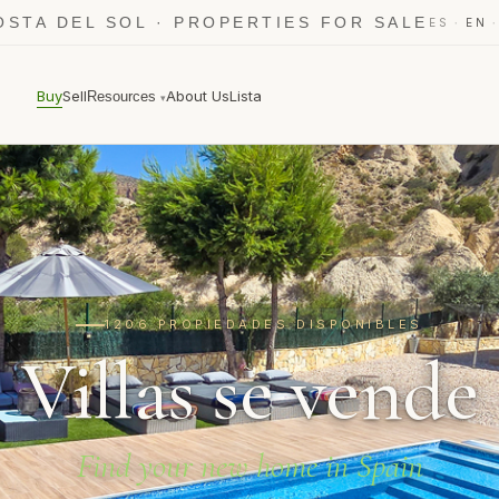
OSTA DEL SOL · PROPERTIES FOR SALE
·
ES
EN
Buy
Sell
About Us
Lista
Resources
▾
1206 PROPIEDADES DISPONIBLES
Villas se vende
Find your new home in Spain