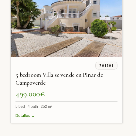
791391
5 bedroom Villa se vende en Pinar de
Campoverde
499.000€
5 bed 4 bath 252 m²
Detalles →