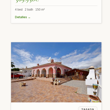
4 bed 2 bath 150 m²
Detalles →
790639