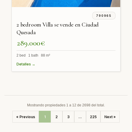
790965
2 bedroom Villa se vende en Ciudad
Quesada
289.000€
2 bed 1 bath 88 m²
Detalles →
Mostrando propiedades 1 a 12 de 2698 del total.
« Previous
1
2
3
...
225
Next »