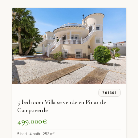
791391
5 bedroom Villa se vende en Pinar de
Campoverde
499.000€
5 bed 4 bath 252 m²