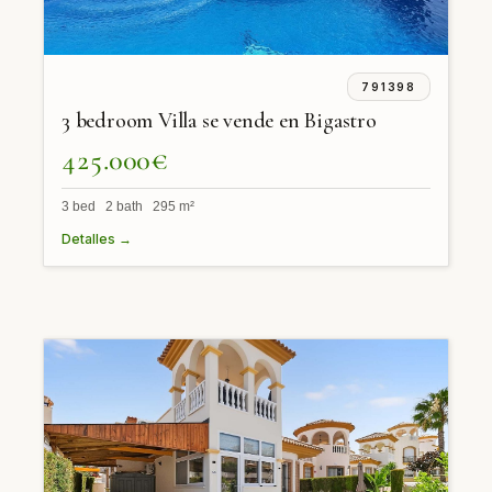
791398
3 bedroom Villa se vende en Bigastro
425.000€
3 bed 2 bath 295 m²
Detalles →