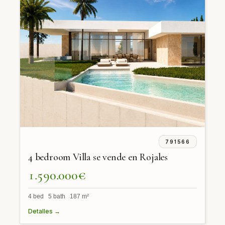
791566
4 bedroom Villa se vende en Rojales
1.590.000€
4 bed 5 bath 187 m²
Detalles →