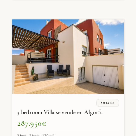
791463
3 bedroom Villa se vende en Algorfa
287.950€
3 bed 2 bath 170 m²