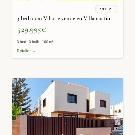
791625
3 bedroom Villa se vende en Villamartin
529.995€
3 bed 3 bath 160 m²
Detalles →