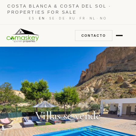
COSTA BLANCA & COSTA DEL SOL ·
PROPERTIES FOR SALE
·
·
·
·
·
·
·
ES
EN
SE
DE
RU
FR
NL
NO
CONTACTO
2698 PROPIEDADES DISPONIBLES
Villas se vende
Find your new home in Spain