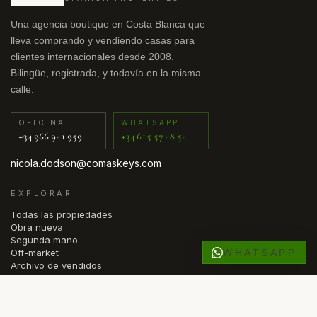
Una agencia boutique en Costa Blanca que
lleva comprando y vendiendo casas para
clientes internacionales desde 2008.
Bilingüe, registrada, y todavía en la misma
calle.
OFICINA
WHATSAPP
+34 966 941 959
+34 615 57 48 54
nicola.dodson@comaskeys.com
EXPLORAR
Todas las propiedades
Obra nueva
Segunda mano
WHATSAPP
Off-market
Archivo de vendidos
ZONAS
Cabo Roig