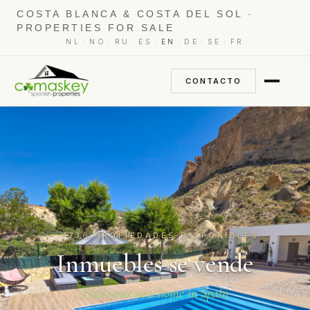
COSTA BLANCA & COSTA DEL SOL ·
PROPERTIES FOR SALE
·
·
·
·
·
·
·
NL
NO
RU
ES
EN
DE
SE
FR
CONTACTO
736 PROPIEDADES DISPONIBLES
Inmuebles se vende
Find your new home in Spain