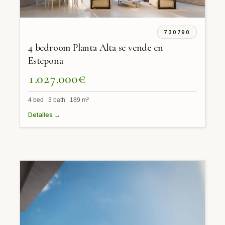
730790
4 bedroom Planta Alta se vende en
Estepona
1.027.000€
4 bed 3 bath 189 m²
Detalles →