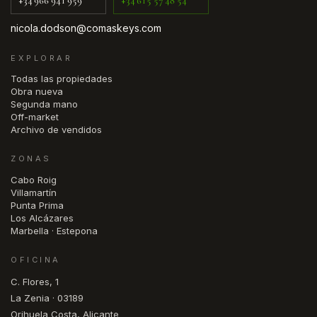
+34 966 941 959
+34 615 57 48 54
nicola.dodson@comaskeys.com
EXPLORAR
Todas las propiedades
Obra nueva
Segunda mano
Off-market
Archivo de vendidos
ZONAS
Cabo Roig
Villamartín
Punta Prima
Los Alcázares
Marbella · Estepona
OFICINA
C. Flores, 1
La Zenia · 03189
Orihuela Costa, Alicante