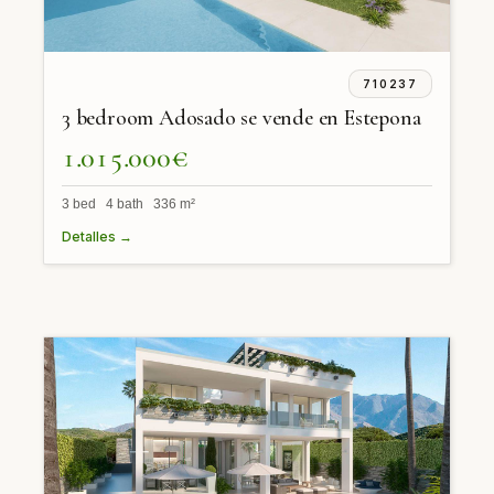
710237
3 bedroom Adosado se vende en Estepona
1.015.000€
3 bed 4 bath 336 m²
Detalles →