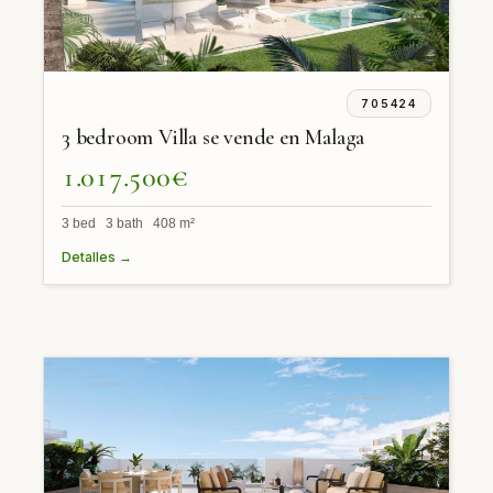
705424
3 bedroom Villa se vende en Malaga
1.017.500€
3 bed 3 bath 408 m²
Detalles →